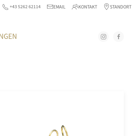
+43 5262 62114
EMAIL
KONTAKT
STANDORT
UNGEN